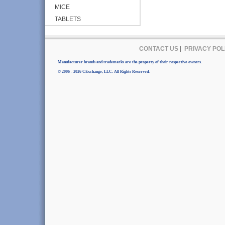
MICE
TABLETS
CONTACT US
|
PRIVACY POL
Manufacturer brands and trademarks are the property of their respective owners.
© 2006 - 2026 CExchange, LLC. All Rights Reserved.