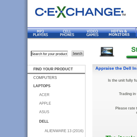
Appraise the Dell I
FIND YOUR PRODUCT
COMPUTERS
Is the unit fully 
LAPTOPS
Trading in
ACER
APPLE
Please rate 
ASUS
DELL
ALIENWARE 13 (2016)