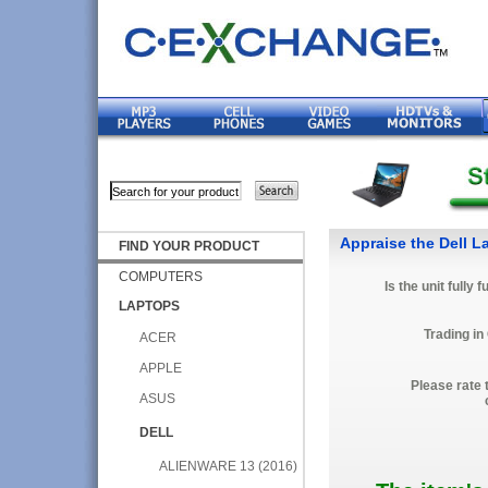
Appraise the Dell L
FIND YOUR PRODUCT
COMPUTERS
Is the unit fully 
LAPTOPS
Trading in
ACER
APPLE
Please rate 
ASUS
DELL
ALIENWARE 13 (2016)