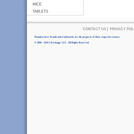
MICE
TABLETS
CONTACT US
|
PRIVACY POL
Manufacturer brands and trademarks are the property of their respective owners.
© 2006 - 2026 CExchange, LLC. All Rights Reserved.