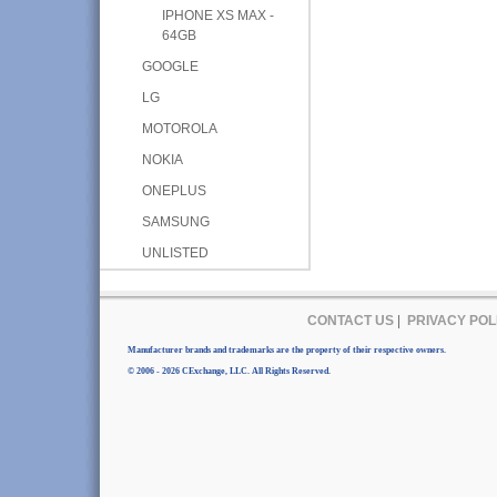
IPHONE XS MAX -
64GB
GOOGLE
LG
MOTOROLA
NOKIA
ONEPLUS
SAMSUNG
UNLISTED
CONTACT US
|
PRIVACY POL
Manufacturer brands and trademarks are the property of their respective owners.
© 2006 - 2026 CExchange, LLC. All Rights Reserved.