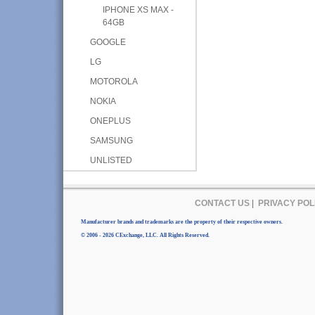
IPHONE XS MAX -
64GB
GOOGLE
LG
MOTOROLA
NOKIA
ONEPLUS
SAMSUNG
UNLISTED
CONTACT US
|
PRIVACY POL
Manufacturer brands and trademarks are the property of their respective owners.
© 2006 - 2026 CExchange, LLC. All Rights Reserved.