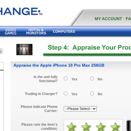
MY ACCOUNT
|
F
Appraise the Apple iPhone 16 Pro Max 256GB
Is the unit fully
Yes
No
functional?
Trading in Charger?
Yes
No
Please indicate Phone
Carrier:
Please rate the item's
condition: