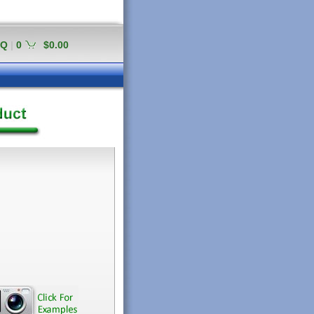
AQ
|
0
$0.00