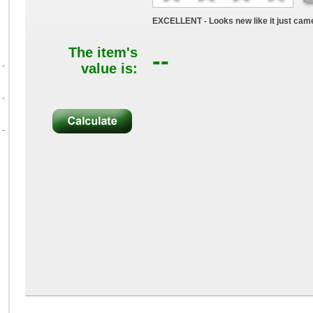
EXCELLENT - Looks new like it just came
The item's
--
 -
value is:
 -
 -