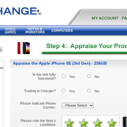
MY ACCOUNT
|
F
Appraise the Apple iPhone SE (3rd Gen) - 256GB
Is the unit fully
Yes
No
functional?
Trading in Charger?
Yes
No
Please indicate Phone
Carrier:
Please rate the item's
condition: