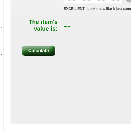
EXCELLENT - Looks new like it just came
The item's
--
 -
value is:
 -
 -