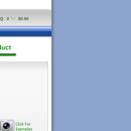
AQ
|
0
$0.00