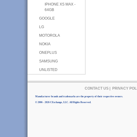
IPHONE XS MAX -
64GB
GOOGLE
LG
MOTOROLA
NOKIA
ONEPLUS
SAMSUNG
UNLISTED
CONTACT US
|
PRIVACY POL
Manufacturer brands and trademarks are the property of their respective owners.
© 2006 - 2026 CExchange, LLC. All Rights Reserved.