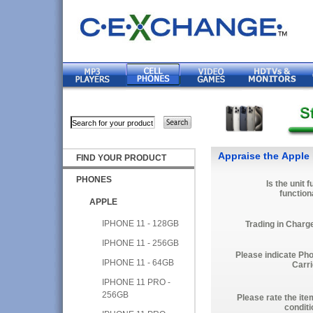
Appraise the Apple
FIND YOUR PRODUCT
PHONES
Is the unit f
function
APPLE
IPHONE 11 - 128GB
Trading in Charg
IPHONE 11 - 256GB
Please indicate Ph
IPHONE 11 - 64GB
Carri
IPHONE 11 PRO -
256GB
Please rate the ite
conditi