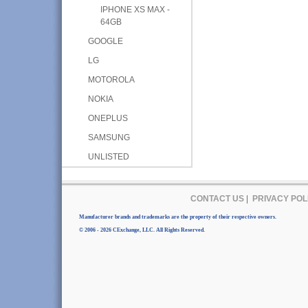
IPHONE XS MAX -
64GB
GOOGLE
LG
MOTOROLA
NOKIA
ONEPLUS
SAMSUNG
UNLISTED
CONTACT US
|
PRIVACY POL
Manufacturer brands and trademarks are the property of their respective owners.
© 2006 - 2026 CExchange, LLC. All Rights Reserved.