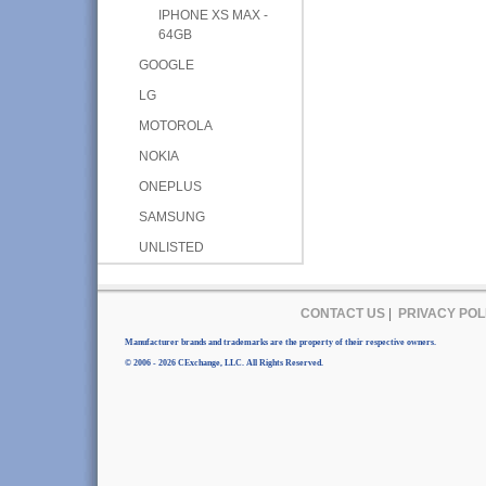
IPHONE XS MAX -
64GB
GOOGLE
LG
MOTOROLA
NOKIA
ONEPLUS
SAMSUNG
UNLISTED
CONTACT US
|
PRIVACY POL
Manufacturer brands and trademarks are the property of their respective owners.
© 2006 - 2026 CExchange, LLC. All Rights Reserved.