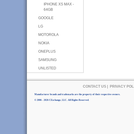
IPHONE XS MAX -
64GB
GOOGLE
LG
MOTOROLA
NOKIA
ONEPLUS
SAMSUNG
UNLISTED
CONTACT US
|
PRIVACY POL
Manufacturer brands and trademarks are the property of their respective owners.
© 2006 - 2026 CExchange, LLC. All Rights Reserved.