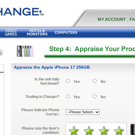
MY ACCOUNT
|
F
Appraise the Apple iPhone 17 256GB
Is the unit fully
Yes
No
functional?
Trading in Charger?
Yes
No
Please indicate Phone
Carrier:
Please rate the item's
condition: