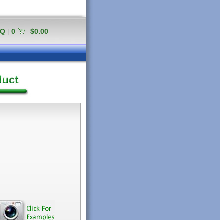
AQ
|
0
$0.00