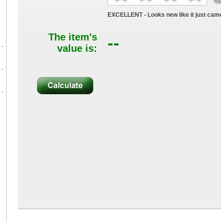
EXCELLENT - Looks new like it just came
The item's
--
 -
value is:
 -
 -