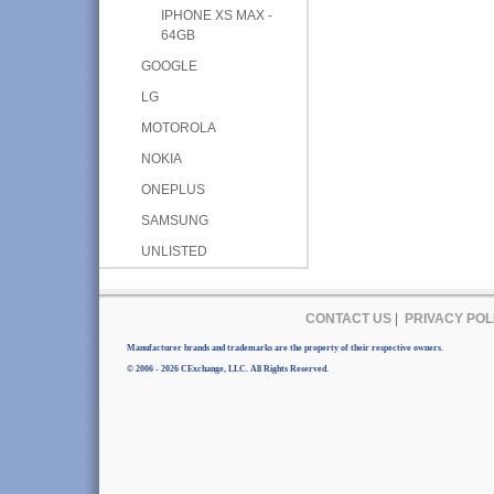
IPHONE XS MAX -
64GB
GOOGLE
LG
MOTOROLA
NOKIA
ONEPLUS
SAMSUNG
UNLISTED
CONTACT US
|
PRIVACY POL
Manufacturer brands and trademarks are the property of their respective owners.
© 2006 - 2026 CExchange, LLC. All Rights Reserved.