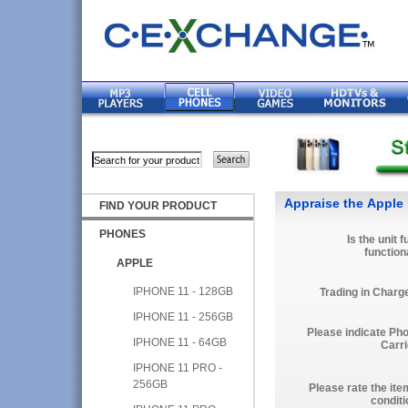
Appraise the Apple 
FIND YOUR PRODUCT
PHONES
Is the unit f
function
APPLE
IPHONE 11 - 128GB
Trading in Charg
IPHONE 11 - 256GB
Please indicate Ph
IPHONE 11 - 64GB
Carri
IPHONE 11 PRO -
256GB
Please rate the ite
conditi