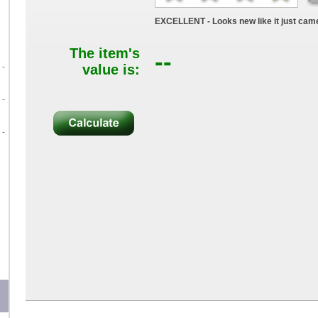
EXCELLENT - Looks new like it just came
The item's
--
 -
value is:
 -
 -