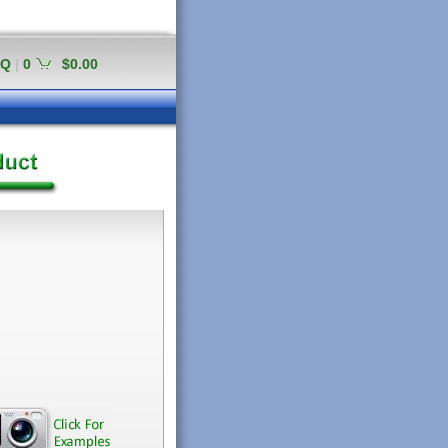
AQ
|
0
$0.00