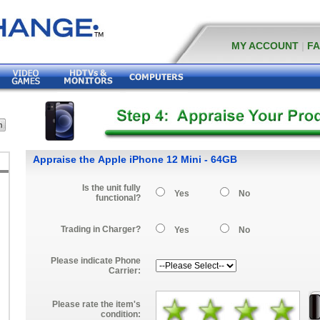
MY ACCOUNT
|
F
Appraise the Apple iPhone 12 Mini - 64GB
Is the unit fully
Yes
No
functional?
Trading in Charger?
Yes
No
Please indicate Phone
Carrier:
Please rate the item's
condition: