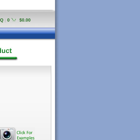
AQ
|
0
$0.00