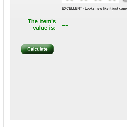
EXCELLENT - Looks new like it just came
The item's
--
 -
value is:
 -
 -