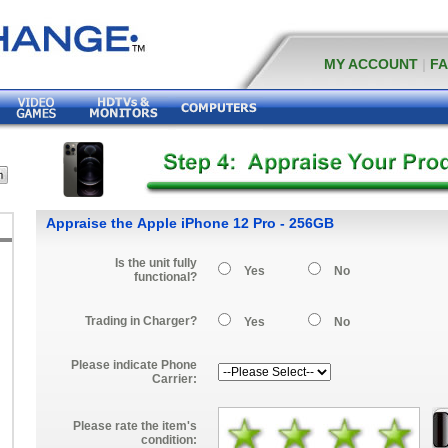
MY ACCOUNT
|
F
Appraise the Apple iPhone 12 Pro - 256GB
Is the unit fully
Yes
No
functional?
Trading in Charger?
Yes
No
Please indicate Phone
Carrier:
Please rate the item's
condition: