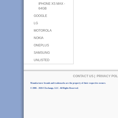
IPHONE XS MAX -
64GB
GOOGLE
LG
MOTOROLA
NOKIA
ONEPLUS
SAMSUNG
UNLISTED
CONTACT US
|
PRIVACY POL
Manufacturer brands and trademarks are the property of their respective owners.
© 2006 - 2026 CExchange, LLC. All Rights Reserved.